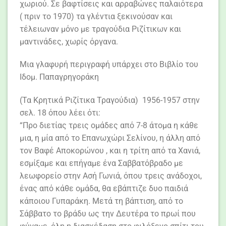
χωριού. Σε βαφτίσεις και αρραβώνες παλαιότερα
( πριν το 1970) τα γλέντια ξεκινούσαν και
τέλειωναν μόνο με τραγούδια Ριζίτικων και
μαντινάδες, χωρίς όργανα.
Μια γλαφυρή περιγραφή υπάρχει στο Βιβλίο του
Ιδομ. Παπαγρηγοράκη
(Τα Κρητικά Ριζίτικα Τραγούδια) 1956-1957 στην
σελ. 18 όπου λέει ότι:
“Προ διετίας τρεις ομάδες από 7-8 άτομα η κάθε
μια, η μία από το Επανωχώρι Σελίνου, η άλλη από
τον Βαφέ Αποκορώνου , και η τρίτη από τα Χανιά,
εσμίξαμε και επήγαμε ένα Σαββατόβραδο με
λεωφορείο στην Ασή Γωνιά, όπου τρεις ανάδοχοι,
ένας από κάθε ομάδα, θα εβάπτιζε δυο παιδιά
κάποιου Γυπαράκη. Μετά τη βάπτιση, από το
Σάββατο το βράδυ ως την Δευτέρα το πρωί που