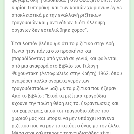
φύγαμε, όλη η διασκέδαση στο φιλόξενο σπίτι του
κυρίου Γυπαράκη και των λοιπών χωριανών έγινε
αποκλειστικά με την εναλλαγή ριζίτικων
τραγουδιών και μαντινάδων, διότι έλλειψη
οργάνων δεν εστελιώθηκε χορός”.
Έτσι λοιπόν βλέπουμε ότι το ριζίτικο στην Ασή
Γωνιά ήταν πάντα στο προσκήνιο και
(παραδίδονταν) από γενιά σε γενιά, και φαίνεται
από μια αναφορά στο Βιβλίο του Γιώργη
Ψυχουντάκη (Αετοφωλιές στην Κρήτη) 1962. όπου
αναφέρει πολλά ονόματα γερόντων
τραγουδιστάδων μαζί με τα ριζίτικα που ήξεραν…
Από το βιβλίο : ”Ετσά τα ριζίτικα τραγούδια
έχουνε την πρώτη θέση εις τσι ξεφαντώσεις και
τσι χαρές μας, απού τσι τραγουδιστάδες του
χωριού μας και μπορεί να μην υπάρχει κιανένα
ριζίτικο που να μην το κατέει ο ένας με τον άλλο.
Μέσα στσι καλύτερους τραγουδιστάδες είναι