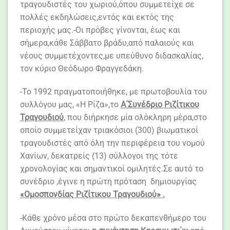
τραγουδιστές του χωριού,όπου συμμετείχε σε
πολλές εκδηλώσεις,εντός και εκτός της
περιοχής μας.-Οι πρόβες γίνονται, έως και
σήμερα,κάθε Σάββατο βράδυ,από παλαιούς και
νέους συμμετέχοντες,με υπεύθυνο διδασκαλίας,
τον κύριο Θεόδωρο Φραγγεδάκη.
-Το 1992 πραγματοποιήθηκε, με πρωτοβουλία του
συλλόγου μας, «Η Ρίζα»,το
Α΄Συνέδριο Ριζίτικου
Τραγουδιού
, που διήρκησε μία ολόκληρη μέρα,στο
οποίο συμμετείχαν τριακόσιοι (300) βιωματικοί
τραγουδιστές από όλη την περιφέρεια του νομού
Χανίων, δεκατρείς (13) σύλλογοι της τότε
χρονολογίας και σημαντικοί ομιλητές.Σε αυτό το
συνέδριο ,έγινε η πρώτη πρόταση δημιουργίας
«Ομοσπονδίας Ριζίτικου Τραγουδιού» .
-Κάθε χρόνο μέσα στο πρώτο δεκαπενθήμερο του