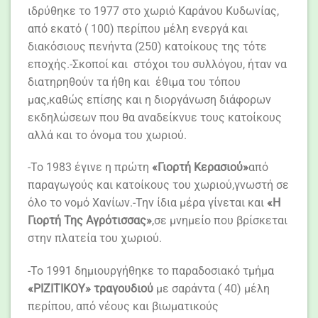
ιδρύθηκε το 1977 στο χωριό Καράνου Κυδωνίας,
από εκατό ( 100) περίπου μέλη ενεργά και
διακόσιους πενήντα (250) κατοίκους της τότε
εποχής.-Σκοποί και στόχοι του συλλόγου, ήταν να
διατηρηθούν τα ήθη και έθιμα του τόπου
μας,καθώς επίσης και η διοργάνωση διάφορων
εκδηλώσεων που θα αναδείκνυε τους κατοίκους
αλλά και το όνομα του χωριού.
-Το 1983 έγινε η πρώτη
«Γιορτή Κερασιού»
από
παραγωγούς και κατοίκους του χωριού,γνωστή σε
όλο το νομό Χανίων.-Την ίδια μέρα γίνεται και
«Η
Γιορτή Της Αγρότισσας»
,σε μνημείο που βρίσκεται
στην πλατεία του χωριού.
-Το 1991 δημιουργήθηκε το παραδοσιακό τμήμα
«ΡΙΖΙΤΙΚΟΥ»
τραγουδιού
με σαράντα ( 40) μέλη
περίπου, από νέους και βιωματικούς