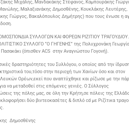
ντζάκης Μιχάλης, Μανδακάκης Στέφανος, Καμπουράκης Γιώργ
Μανώλης, Μαλαξιανάκης Δημοσθένης, Κουκλάκης Λευτέρης,
κης Γιώργος, Βακαλόπουλος Δημήτρης) που τους ένωσε η αγ
ράδοση.
την ΟΜΟΣΠΟΝΔΙΑ ΣΥΛΛΟΓΩΝ ΚΑΙ ΦΟΡΕΩΝ ΡΙΖΙΤΙΟΥ ΤΡΑΓΟΥΔΙΟΥ.
ΠΟΛΙΤΙΣΤΙΚΟ ΣΥΛΛΟΓΟ ”Ο ΓΗΓΕΝΗΣ” της Πολυχρονάκη Γεωργί
6 Πασακάκι (όπισθεν ACS στην Αναγνώστου Γογονή).
βασικές δραστηριότητες του Συλλόγου, ο οποίος από την ίδρυσ
ακτηριστικά του,τόσο στην περιοχή των Χανίων όσο και στον
Λευκών Ορέων,εκεί που αναπτύχθηκε και ρίζωσε με την πά
ια να μεταδοθεί στις επόμενες γενιές. Ο Σύλλογος
σεις της πόλης μας, σε όλη την Κρήτη,σε πόλεις της Ελλάδ
λοφορήσει δύο βιντεοκασέτες & διπλό cd με Ριζίτικα τραγο
χορούς.
αξιανάκης Δημοσθένης