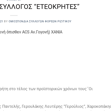
ΣΥΛΛΟΓΟΣ “ΕΤΕΟΚΡΗΤΕΣ”
21
BY
ΟΜΟΣΠΟΝΔΙΑ ΣΥΛΛΌΓΩΝ ΦΟΡΈΩΝ ΡΙΖΙΤΙΚΟΥ
ενή όπισθεν ACS Αν.Γογονή) XANIA
ρήτη στο τέλος των προϊστορικών χρόνων τους΄΄Οι
 Παντελής, Γερουλάκης Λευτέρης ”Γερούλιος”, Χαροκοπάκη