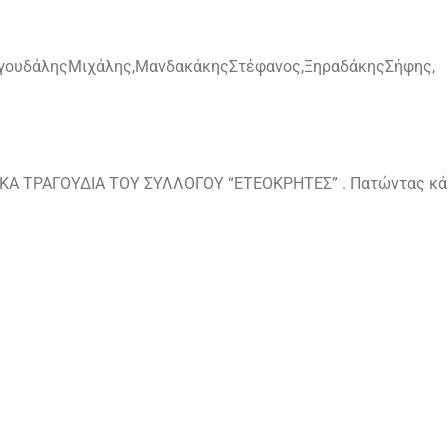
γουδάληςΜιχάλης,ΜανδακάκηςΣτέφανος,ΞηραδάκηςΣήφης,
Α ΤΡΑΓΟΥΔΙΑ ΤΟΥ ΣΥΛΛΟΓΟΥ “ΕΤΕΟΚΡΗΤΕΣ” . Πατώντας κά