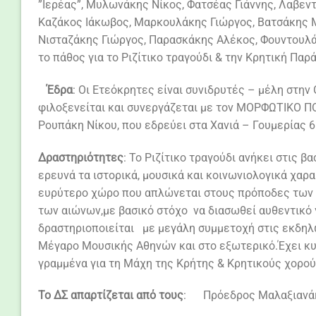
”Ιερέας”, Μυλωνάκης Νίκος, Φατσέας Γιάννης, Λαβε
Καζάκος Ιάκωβος, Μαρκουλάκης Γιώργος, Βατσάκης 
Νισταζάκης Γιώργος, Παρασκάκης Αλέκος, Φουντουλά
το πάθος για το Ριζίτικο τραγούδι & την Κρητική Πα
Έδρα
: Οι Ετεόκρητες είναι συνιδρυτές – μέλη σ
φιλοξενείται και συνεργάζεται με τον ΜΟΡΦΩΤΙΚΟ 
Ρουπάκη Νίκου, που εδρεύει στα Χανιά – Γουμερίας 
Δραστηριότητες
: To Ριζίτικο τραγούδι ανήκει στις 
ερευνά τα ιστορικά, μουσικά και κοινωνιολογικά χαρ
ευρύτερο χώρο που απλώνεται στους πρόποδες των 
των αιώνων,με βασικό στόχο να διασωθεί αυθεντικό γ
δραστηριοποιείται με μεγάλη συμμετοχή στις εκδηλώ
Μέγαρο Μουσικής Αθηνών και στο εξωτερικό.Έχει κυκ
γραμμένα για τη Μάχη της Κρήτης & Κρητικούς 
Το ΔΣ απαρτίζεται από τους
: Πρόεδρος Μαλ