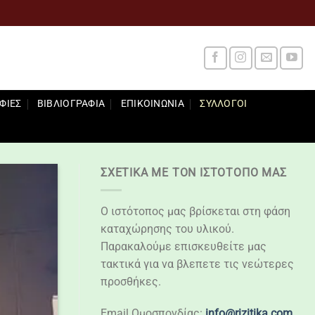
ΦΊΕΣ
ΒΙΒΛΙΟΓΡΑΦΊΑ
ΕΠΙΚΟΙΝΩΝΊΑ
ΣΎΛΛΟΓΟΙ
ΣΧΕΤΙΚΆ ΜΕ ΤΟΝ ΙΣΤΌΤΟΠΌ ΜΑΣ
Ο ιστότοπος μας βρίσκεται στη φάση
καταχώρησης του υλικού.
Παρακαλούμε επισκευθείτε μας
τακτικά για να βλεπετε τις νεώτερες
προσθήκες.
Email Ομοσπονδίας:
info@rizitika.com