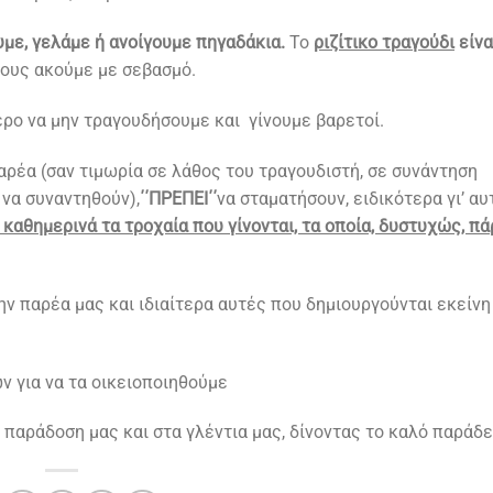
με, γελάμε ή ανοίγουμε πηγαδάκια.
Το
ριζίτικο τραγούδι
είνα
ους ακούμε με σεβασμό.
ύτερο να μην τραγουδήσουμε και γίνουμε βαρετοί.
παρέα (σαν τιμωρία σε λάθος του τραγουδιστή, σε συνάντηση
να συναντηθούν),
΄΄ΠΡΕΠΕΙ΄΄
να σταματήσουν, ειδικότερα γι’ α
καθημερινά τα τροχαία που γίνονται, τα οποία, δυστυχώς, πά
ν παρέα μας και ιδιαίτερα αυτές που δημιουργούνται εκείνη
 για να τα οικειοποιηθούμε
αράδοση μας και στα γλέντια μας, δίνοντας το καλό παράδε