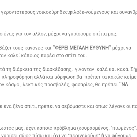
ς γεροντότερους,νοικοκύρηδες,φιλόξε-νούμενους και συναν
ο ένας για τον άλλον, μέχρι να γυρίσουμε σπίτια μας.
βάζει τους κανόνες και
΄΄ΦΕΡΕΙ ΜΕΓΑΛΗ ΕΥΘΥΝΗ΄΄
μέχρι να
ταν καλεί κάποιος παρέα στο σπίτι του.
ά τη διάρκεια της διασκέδασης, γίνονταν καλά και κακά. Σ
η πληροφόρηση αλλά και μόρφωση,θα πρέπει τα κακώς κείμε
 στον κόσμο , λεκτικές προσβολές, φασαρίες, θα πρέπει
΄΄ΝΑ
ένα ξένο σπίτι, πρέπει να σεβόμαστε και όπως λέγανε οι πα
στός μας, έχει κάποιο πρόβλημα (κουρασμένος, ‘’πιωμένος’’
γυρίσει σώος πίσω και όχι να ‘’περιγελούμε’’
ή
να φύγουμε