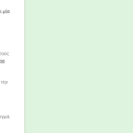
ι μία
υτούς
ρα
 την
ιγμα.