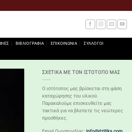
ΦΊΕΣ
ΒΙΒΛΙΟΓΡΑΦΊΑ
ΕΠΙΚΟΙΝΩΝΊΑ
ΣΎΛΛΟΓΟΙ
ΣΧΕΤΙΚΆ ΜΕ ΤΟΝ ΙΣΤΌΤΟΠΌ ΜΑΣ
Ο ιστότοπος μας βρίσκεται στη φάση
καταχώρησης του υλικού.
Παρακαλούμε επισκευθείτε μας
τακτικά για να βλεπετε τις νεώτερες
προσθήκες.
Email Ομοσπονδίας:
info@rizitika.com