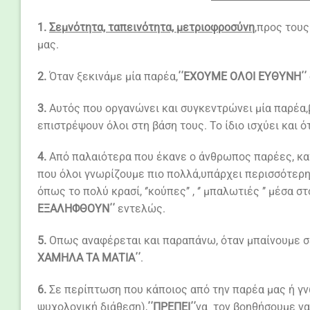
1.
Σεμνότητα, ταπεινότητα, μετριοφροσύνη
,προς του
μας.
2.
Όταν ξεκινάμε μία παρέα,
΄΄ΕΧΟΥΜΕ ΟΛΟΙ ΕΥΘΥΝΗ΄΄
3.
Αυτός που οργανώνει και συγκεντρώνει μία παρέα,
επιστρέψουν όλοι στη βάση τους. Το ίδιο ισχύει και ό
4.
Από παλαιότερα που έκανε ο άνθρωπος παρέες, κατ
που όλοι γνωρίζουμε πιο πολλά,υπάρχει περισσότερ
όπως το πολύ κρασί, ‘’κούπες’’ , ‘’ μπαλωτιές ’’ μέσα
ΕΞΑΛΗΦΘΟΥΝ΄΄
εντελώς.
5.
Οπως αναφέρεται και παραπάνω, όταν μπαίνουμε σε 
ΧΑΜΗΛΑ ΤΑ ΜΑΤΙΑ΄΄
.
6.
Σε περίπτωση που κάποιος από την παρέα μας ή γνω
ψυχολογική διάθεση),
΄΄ΠΡΕΠΕΙ΄΄
να τον βοηθήσουμε να 